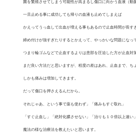
菌を繁殖させてしまう可能性が高まるし傷口に向かう血液（動
一旦止める事に成功しても帰りの血液も止めてしまえば
かえってうっ血して出血が増える事もあるので止血時間が長す
締め付けが強すぎたりするとかえって、やっかいな問題になっ
つまり輪ゴムなどで止血するよりは患部を圧迫した方が止血対
まだ良い方法だと思いますが、程度の差はあれ、止血まで、ち
しかも痛みは増加してきます。
だって傷口を押さえるんだから。
それじゃあ、という事で薬も使わず」「痛みもすぐ取れ」
「すぐ止血し」「絶対化膿させない」「治りも１０倍以上速い
魔法の様な治療法を教えたいと思います。