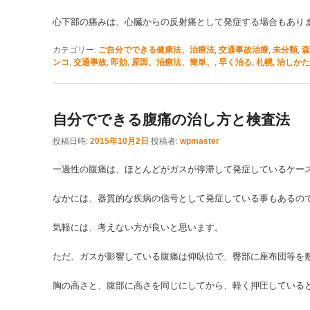
心下部の痛みは、心臓からの反射痛として発症する場合もあり
カテゴリー:
ご自分でできる健康法、治療法
,
交通事故治療
,
未分類
,
森
ンコ
,
交通事故
,
即効
,
原因、治療法、簡単、
,
早く治る
,
札幌
,
治しかた
自分でできる腹痛の治し方と検査法
投稿日時:
2015年10月2日
投稿者:
wpmaster
一過性の腹痛は、ほとんどがガスが停滞して発症しているケー
なかには、器質的な疾病の信号として発症している事もあるの
気軽には、考えない方が良いと思います。
ただ、ガスが影響している腹痛は仰臥位で、臀部に座布団等を
胸の高さと、腹部に高さを同じにしてから、軽く押圧している