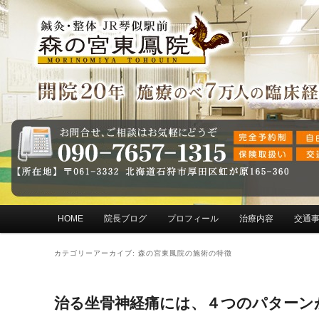
メインメニュー
HOME
院長ブログ
プロフィール
治療内容
交通
メインコンテンツへ移動
サブコンテンツへ移動
カテゴリーアーカイブ:
森の宮東鳳院の施術の特徴
治る坐骨神経痛には、４つのパターン