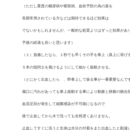
（ただし重度の糖尿病や紫斑病、血栓予防の為の薬を
長期常用されている方などは期待できるほど効果は
でないかもしれませんが、一般的な処置よりはずっと効果があ
予後の経過も良いと思います）
（１）負傷したなら、１秒でも早くその手を拳上（真上に挙げ
５本の指同士を着けるようにして細かく振動させる。
（とにかく出血したら 、即拳上して振る事が一番重要なんで
傷口に汚れがあっても拳上振動する事により動脈と静脈の吻合
血流迂回が発生して細菌感染が不可能になるので
後で止血してから水で洗っても全然遅くありません。
止血してすぐに洗うと生体は水分の付着をまた出血したと勘違