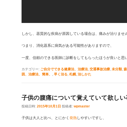
しかし、器質的な疾病が原因している場合は、痛みが治りませ
つまり、消化器系に病気がある可能性がありますので、
一度、信頼のできる医師に診断をしてもらったほうが良いと思
カテゴリー:
ご自分でできる健康法、治療法
,
交通事故治療
,
未分類
,
森
因、治療法、簡単、
,
早く治る
,
札幌
,
治しかた
子供の腹痛について覚えていて欲しい
投稿日時:
2015年10月1日
投稿者:
wpmaster
子供は大人と比べ、とにかく
発熱
しやすいですし、