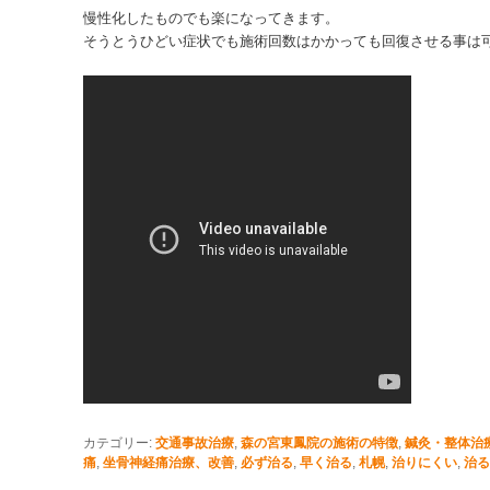
慢性化したものでも楽になってきます。
そうとうひどい症状でも施術回数はかかっても回復させる事は
カテゴリー:
交通事故治療
,
森の宮東鳳院の施術の特徴
,
鍼灸・整体治
痛
,
坐骨神経痛治療、改善
,
必ず治る
,
早く治る
,
札幌
,
治りにくい
,
治る