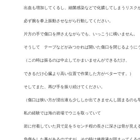
出血も増加してくるし、細菌感染などで化膿してしまうリスク
必ず腕を拳上振動させながら行動してください。
片方の手で傷口を押さえながらでも、いっこうに構いません。
そうして テープなどがみつかれば開いた傷口を閉じるように
（この時は振るのは中止してかまいませんができるだけ、
できるだけ心臓より高い位置で作業した方がベターです。）
そしてまた、再び手を振り続けてください。
（傷口は狭い方が浸出液も少ししか出てきませんし固まるのも
私の経験では海の岩場でウニを取っていて
岩に付着していた貝で足を５センチ程の長さに深さは骨が見え
負傷をした事があるのですが、その時は修復液が固まってくる