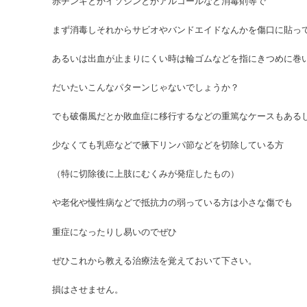
赤チンキとかイソジンとかアルコールなど消毒剤等で
まず消毒しそれからサビオやバンドエイドなんかを傷口に貼っ
あるいは出血が止まりにくい時は輪ゴムなどを指にきつめに巻
だいたいこんなパターンじゃないでしょうか？
でも破傷風だとか敗血症に移行するなどの重篤なケースもある
少なくても乳癌などで腋下リンパ節などを切除している方
（特に切除後に上肢にむくみが発症したもの）
や老化や慢性病などで抵抗力の弱っている方は小さな傷でも
重症になったりし易いのでぜひ
ぜひこれから教える治療法を覚えておいて下さい。
損はさせません。