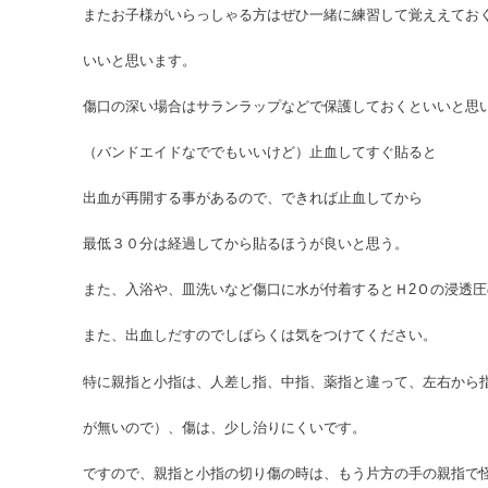
またお子様がいらっしゃる方はぜひ一緒に練習して覚ええてお
いいと思います。
傷口の深い場合はサランラップなどで保護しておくといいと思
（バンドエイドなででもいいけど）止血してすぐ貼ると
出血が再開する事があるので、できれば止血してから
最低３０分は経過してから貼るほうが良いと思う。
また、入浴や、皿洗いなど傷口に水が付着するとＨ2Ｏの浸透圧
また、出血しだすのでしばらくは気をつけてください。
特に親指と小指は、人差し指、中指、薬指と違って、左右か
が無いので）、傷は、少し治りにくいです。
ですので、親指と小指の切り傷の時は、もう片方の手の親指で