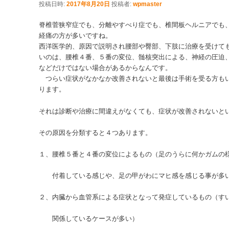
投稿日時:
2017年8月20日
投稿者:
wpmaster
脊椎菅狭窄症でも、分離やすべり症でも、椎間板ヘルニアでも
経痛の方が多いですね。
西洋医学的、原因で説明され腰部や臀部、下肢に治療を受けて
いのは、腰椎４番、５番の変位、髄核突出による、神経の圧迫
などだけではない場
つらい症状がなかなか改善されないと最後は手術を受る方もい
ります。
それは診断や治療に間違えがなくても、症状が改善されないと
その原因を分類すると４つあります。
１、腰椎５番と４番の変位によるもの（足のうらに何かガムの
付着している感じや、足の甲がわにマヒ感を感じる事が多
２、内臓から血管系による症状となって発症しているもの（す
関係しているケースが多い）