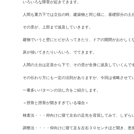
いろいろな障害が起きてきます。
人間も重力下では立位の時、建築物と同じ様に、基礎部分の土
その歪が、上部まで波及していきます。
建物でいうと壁にヒビが入ってきたり、ドアの開閉がおかしく
床が傾いてきたりいろいろ、でてきます。
人間の土台は足首から下で、その歪が全身に波及していくんで
その伝わり方にも一定の法則がありますが、今回は省略させて
一番多いパターンの治し方をご紹介します。
＜脛骨と脛骨が開きすぎている場合＞
検査法・・・仰向けに寝て左右の足先を背屈してみて、しずら
調整法・・・・仰向けに寝て足を左右３０センチほど開き、患