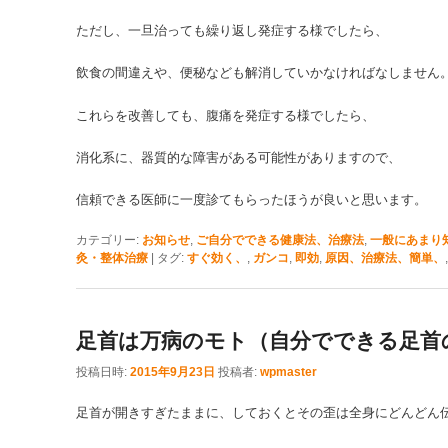
ただし、一旦治っても繰り返し発症する様でしたら、
飲食の間違えや、便秘なども解消していかなければなしません
これらを改善しても、腹痛を発症する様でしたら、
消化系に、器質的な障害がある可能性がありますので、
信頼できる医師に一度診てもらったほうが良いと思います。
カテゴリー:
お知らせ
,
ご自分でできる健康法、治療法
,
一般にあまり
灸・整体治療
|
タグ:
すぐ効く、
,
ガンコ
,
即効
,
原因、治療法、簡単、
足首は万病のモト（自分でできる足首
投稿日時:
2015年9月23日
投稿者:
wpmaster
足首が開きすぎたままに、しておくとその歪は全身にどんどん