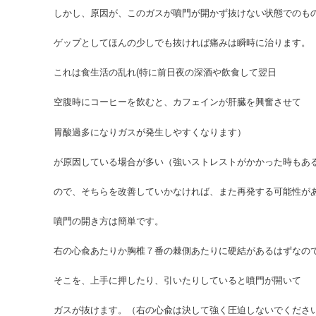
しかし、原因が、このガスが噴門が開かず抜けない状態でのも
ゲップとしてほんの少しでも抜ければ痛みは瞬時に治ります。
これは食生活の乱れ(特に前日夜の深酒や飲食して翌日
空腹時にコーヒーを飲むと、カフェインが肝臓を興奮させて
胃酸過多になりガスが発生しやすくなります）
が原因している場合が多い（強いストレストがかかった時もあ
ので、そちらを改善していかなければ、また再発する可能性が
噴門の開き方は簡単です。
右の心兪あたりか胸椎７番の棘側あたりに硬結があるはずなの
そこを、上手に押したり、引いたりしていると噴門が開いて
ガスが抜けます。（右の心兪は決して強く圧迫しないでくださ