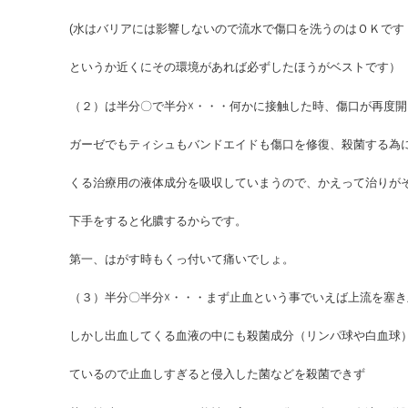
(水はバリアには影響しないので流水で傷口を洗うのはＯＫです
というか近くにその環境があれば必ずしたほうがベストです）
（２）は半分〇で半分☓・・・何かに接触した時、傷口が再度
ガーゼでもティシュもバンドエイドも傷口を修復、殺菌する為
くる治療用の液体成分を吸収していまうので、かえって治りが
下手をすると化膿するからです。
第一、はがす時もくっ付いて痛いでしょ。
（３）半分〇半分☓・・・まず止血という事でいえば上流を塞
しかし出血してくる血液の中にも殺菌成分（リンパ球や白血球
ているので止血しすぎると侵入した菌などを殺菌できず