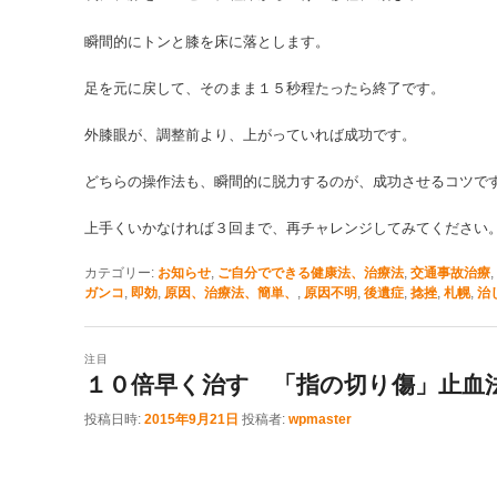
瞬間的にトンと膝を床に落とします。
足を元に戻して、そのまま１５秒程たったら終了です。
外膝眼が、調整前より、上がっていれば成功です。
どちらの操作法も、瞬間的に脱力するのが、成功させるコツで
上手くいかなければ３回まで、再チャレンジしてみてください
カテゴリー:
お知らせ
,
ご自分でできる健康法、治療法
,
交通事故治療
,
ガンコ
,
即効
,
原因、治療法、簡単、
,
原因不明
,
後遺症
,
捻挫
,
札幌
,
治
注目
１０倍早く治す 「指の切り傷」止血
投稿日時:
2015年9月21日
投稿者:
wpmaster