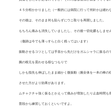
４５分程かかりました（一般的には病院に行って何針かは縫わ
その後は、そのまま何も貼らずにウニ取りを再開しました。
もちろん痛みも消失していましたし、その後一切化膿もしませ
（傷跡は今でも薄っすらと白く残ってはいます）
振動させるコツとしては手首から先だけをガムシャラに振るの
腕の根元を震わせる様なつもりで
しかも指先も伸ばしたまま細かく微振動（腕全体を一本の棒の
させた方がより効果があります。
ムチャクチャ強く振るとかえって痛みが増加したり止血時間も
普段から練習しておくといいですよ。