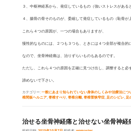
３、中枢神経系から、発症しているもの（強いストレスがある
４、腸骨の骨そのものが、委縮して発症しているもの（恥骨が
これら４つの原因が、一つの場合もありますが、
慢性的なものには、２つも３つも、ときには４つ全部が複合的
なので、坐骨神経痛は、治りずらいものもあるのです。
ただし、これら４つの原因を正確に見つけ出し、調整すると必
諦めないで下さい。
カテゴリー:
一般にあまり知られていない身体のしくみや治療法につ
椎間板ヘルニア
,
脊椎すべり
,
脊椎分離
,
脊椎菅狭窄症
,
足のシビレ
,
足
治せる坐骨神経痛と治せない坐骨神経
投稿日時:
2015年10月7日
投稿者:
wpmaster