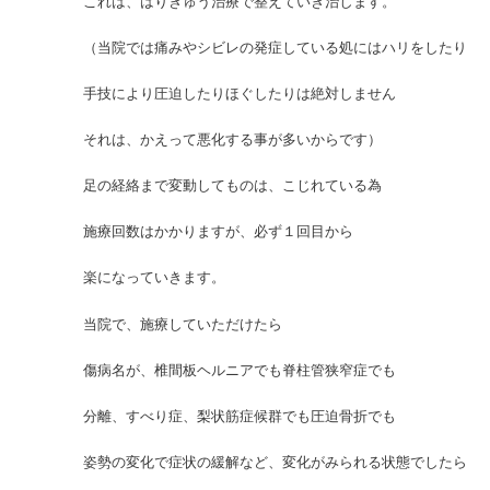
これは、はりきゅう治療で整えていき治します。
（当院では痛みやシビレの発症している処にはハリをしたり
手技により圧迫したりほぐしたりは絶対しません
それは、かえって悪化する事が多いからです）
足の経絡まで変動してものは、こじれている為
施療回数はかかりますが、必ず１回目から
楽になっていきます。
当院で、施療していただけたら
傷病名が、椎間板ヘルニアでも脊柱管狭窄症でも
分離、すべり症、梨状筋症候群でも圧迫骨折でも
姿勢の変化で症状の緩解など、変化がみられる状態でしたら