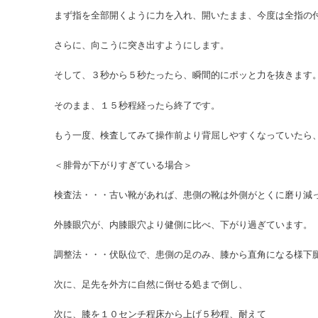
まず指を全部開くように力を入れ、開いたまま、今度は全指の
さらに、向こうに突き出すようにします。
そして、３秒から５秒たったら、瞬間的にポッと力を抜きます
そのまま、１５秒程経ったら終了です。
もう一度、検査してみて操作前より背屈しやすくなっていたら
＜腓骨が下がりすぎている場合＞
検査法・・・古い靴があれば、患側の靴は外側がとくに磨り減
外膝眼穴が、内膝眼穴より健側に比べ、下がり過ぎています。
調整法・・・伏臥位で、患側の足のみ、膝から直角になる様下
次に、足先を外方に自然に倒せる処まで倒し、
次に、膝を１０センチ程床から上げ５秒程、耐えて