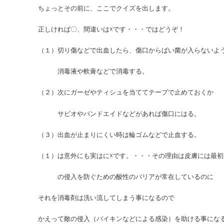
ちょっとその前に、ここでクイズを出します。
正しければ〇、間違いは☓です・・・ではどうぞ！
（１）切り傷などで出血したら、傷口からばい菌が入らないよ
消毒液や軟膏などで消毒する。
（２）次にガーゼやティシュを当ててテープで止めておくか
サビオやバンドエイドなどがあれば傷口にはる。
（３）出血が止まりにくい時は輪ゴムなどで止血する。
（１）は意外にも実はに☓です。・・・その理由は皮膚には最
の侵入を防ぐための酸性のバリアが常在しているのに
それを消毒剤は洗い流してしまう事になるので
かえって敵の侵入（バイキンなどによる感染）を助ける事にな