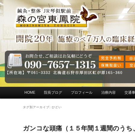
メインメニュー
HOME
院長ブログ
プロフィール
治療内容
交通
メインコンテンツへ移動
サブコンテンツへ移動
タグ別アーカイブ:
ひどい
ガンコな頭痛（１５年間１週間のうち