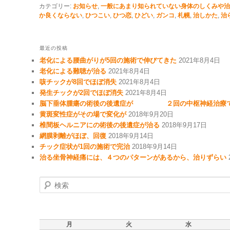
カテゴリー:
お知らせ
,
一般にあまり知られていない身体のしくみや治
か良くならない
,
ひつこい
,
ひつ恋
,
ひどい
,
ガンコ
,
札幌
,
治しかた
,
治
最近の投稿
老化による腰曲がりが5回の施術で伸びてきた
2021年8月4日
老化による難聴が治る
2021年8月4日
咳チックが8回でほぼ消失
2021年8月4日
発生チックが2回でほぼ消失
2021年8月4日
脳下垂体腫瘍の術後の後遺症が ２回の中枢神経治療で
黄斑変性症がその場で変化が
2018年9月20日
椎間板ヘルニアにの術後の後遺症が治る
2018年9月17日
網膜剥離がほぼ、回復
2018年9月14日
チック症状が1回の施術で完治
2018年9月14日
治る坐骨神経痛には、４つのパターンがあるから、治りずらい
検索
月
火
水