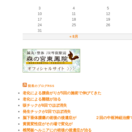
3
4
5
10
11
12
17
18
19
24
25
26
31
« 8月
院長のブログRSS
老化による腰曲がりが5回の施術で伸びてきた
老化による難聴が治る
咳チックが8回でほぼ消失
発生チックが2回でほぼ消失
脳下垂体腫瘍の術後の後遺症が ２回の中枢神経治療で
黄斑変性症がその場で変化が
椎間板ヘルニアにの術後の後遺症が治る