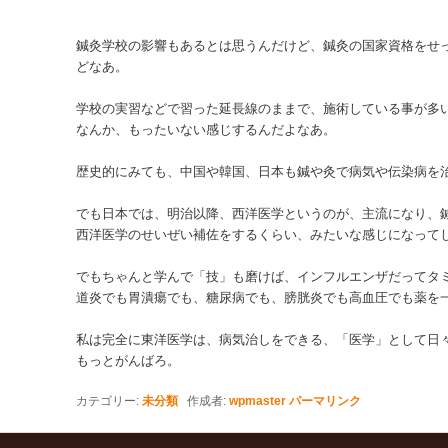
鍼灸学校の影響もあるとは思うんだけど、鍼灸の国家資格をせ
どなあ。
学校の実習などで習った延長線のままで、施術している事が多
なんか、もったいない感じするんだよなあ。
歴史的にみても、中国や韓国、日本も鍼や灸で病気や伝染病を
でも日本では、明治以降、西洋医学というのが、主流になり、
西洋医学のせいぜい補佐をするくらい、みたいな感じになって
でもちゃんと学んで「技」も磨けば、インフルエンザだってタ
道炎でも胃潰瘍でも、糖尿病でも、膀胱炎でも高血圧でも薬を
私は完全に東洋医学は、病気治しをできる、「医学」として日
もっとがんばろ。
カテゴリー:
未分類
作成者:
wpmaster
パーマリンク