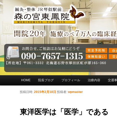
メインメニュー
HOME
院長ブログ
プロフィール
治療内容
交通
メインコンテンツへ移動
サブコンテンツへ移動
投稿日時:
2015年2月18日
投稿者:
wpmaster
東洋医学は「医学」である